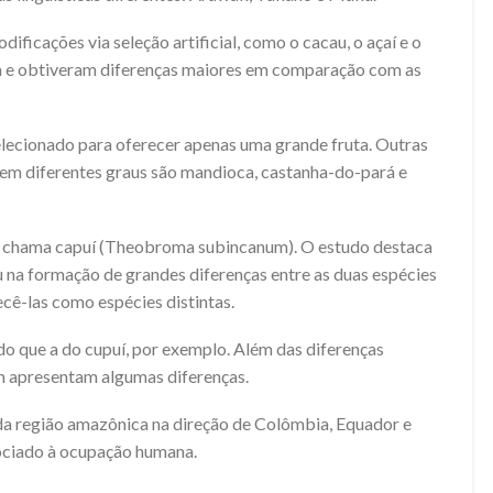
ficações via seleção artificial, como o cacau, o açaí e o
na e obtiveram diferenças maiores em comparação com as
elecionado para oferecer apenas uma grande fruta. Outras
em diferentes graus são mandioca, castanha-do-pará e
e chama capuí (Theobroma subincanum). O estudo destaca
 na formação de grandes diferenças entre as duas espécies
ê-las como espécies distintas.
do que a do cupuí, por exemplo. Além das diferenças
m apresentam algumas diferenças.
 da região amazônica na direção de Colômbia, Equador e
sociado à ocupação humana.