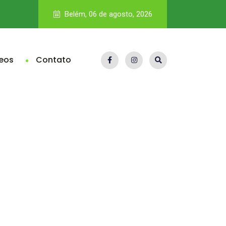
IA na seleção de pessoas entra no radar da fiscalização e p
Belém, 06 de agosto, 2026
eos
Contato