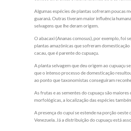
Algumas espécies de plantas sofreram poucas modi
guaraná. Outras tiveram maior influência huma
selvagens que lhe deram origem.
O abacaxi (Ananas comosus), por exemplo, foi s
plantas amazônicas que sofreram domesticação 
cacau, que é parente do cupuaçu.
A planta selvagem que deu origem ao cupuaçu s
que o intenso processo de domesticação resultou
ao ponto que taxonomistas conseguiram reconhec
As frutas e as sementes do cupuaçu são maiores 
morfológicas, a localização das espécies també
A presença do cupuí se estende na porção oeste
Venezuela. Já a distribuição do cupuaçu está as