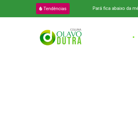
reito a R$ 12,2 bilhões
Pará fica abaixo da m
Tendências