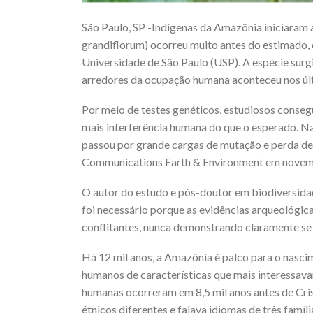
São Paulo, SP -Indígenas da Amazônia iniciara
grandiflorum) ocorreu muito antes do estimado, e
Universidade de São Paulo (USP). A espécie surg
arredores da ocupação humana aconteceu nos últ
Por meio de testes genéticos, estudiosos conseg
mais interferência humana do que o esperado. Na
passou por grande cargas de mutação e perda de 
Communications Earth & Environment em novem
O autor do estudo e pós-doutor em biodiversidad
foi necessário porque as evidências arqueológica
conflitantes, nunca demonstrando claramente se 
Há 12 mil anos, a Amazônia é palco para o nascim
humanos de características que mais interessava
humanas ocorreram em 8,5 mil anos antes de Cris
étnicos diferentes e falava idiomas de três famíl