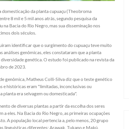
m a domesticação da planta cupuaçu (Theobroma
ntre 8 mil e 5 mil anos atrás, segundo pesquisa da
iu na Bacia do Rio Negro, mas sua disseminação nos
imos dois séculos.
uiram identificar que o surgimento do cupuaçu teve muito
s análises genômicas, eles constataram que a planta
diversidade genética. O estudo foi publicado na revista da
bro de 2023.
e genômica, Matheus Colli-Silva diz que o teste genético
s e históricas eram "limitadas, inconclusivas ou
a planta era selvagem ou domesticada".
ento de diversas plantas a partir da escolha dos seres
m a eles. Na Bacia do Rio Negro, as primeiras ocupações
to. A população local pertencia a, pelo menos, 20 grupo
ias linguísticas diferentes: Arawak, Tukano e Makú.