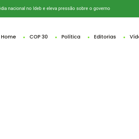
édia nacional no Ideb e eleva pressão sobre o governo
Home
COP 30
Política
Editorias
Víd