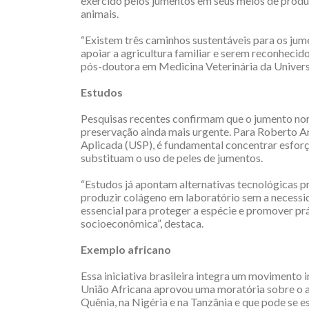
exercido pelos jumentos em seus meios de produ
animais.
“Existem três caminhos sustentáveis para os jume
apoiar a agricultura familiar e serem reconhecid
pós-doutora em Medicina Veterinária da Univers
Estudos
Pesquisas recentes confirmam que o jumento norde
preservação ainda mais urgente. Para Roberto 
Aplicada (USP), é fundamental concentrar esforç
substituam o uso de peles de jumentos.
“Estudos já apontam alternativas tecnológicas 
produzir colágeno em laboratório sem a necessid
essencial para proteger a espécie e promover prá
socioeconômica”, destaca.
Exemplo africano
Essa iniciativa brasileira integra um movimento 
União Africana aprovou uma moratória sobre o a
Quênia, na Nigéria e na Tanzânia e que pode se 