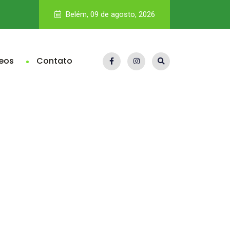
Vale nega dívida bilionária de royalties; Pará teria direito a R$
Belém, 09 de agosto, 2026
eos
Contato