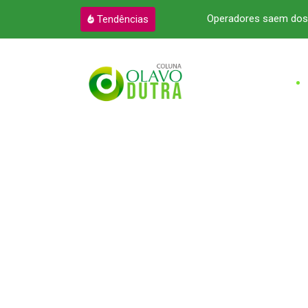
m sites de mentira por dopamina
Operadores saem dos 
Tendências