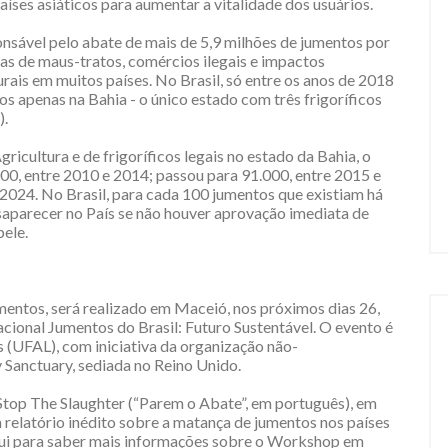
aíses asiáticos para aumentar a vitalidade dos usuários.
nsável pelo abate de mais de 5,9 milhões de jumentos por
as de maus-tratos, comércios ilegais e impactos
is em muitos países. No Brasil, só entre os anos de 2018
s apenas na Bahia - o único estado com três frigoríficos
).
icultura e de frigoríficos legais no estado da Bahia, o
000, entre 2010 e 2014; passou para 91.000, entre 2015 e
 2024. No Brasil, para cada 100 jumentos que existiam há
desaparecer no País se não houver aprovação imediata de
pele.
umentos, será realizado em Maceió, nos próximos dias 26,
nacional Jumentos do Brasil: Futuro Sustentável. O evento é
 (UFAL), com iniciativa da organização não-
Sanctuary, sediada no Reino Unido.
Stop The Slaughter (“Parem o Abate”, em português), em
relatório inédito sobre a matança de jumentos nos países
aqui para saber mais informações sobre o Workshop em