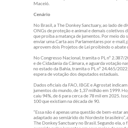
Maceió.
Cenário
No Brasil, a The Donkey Sanctuary, ao lado de div
ONGs de proteção e animal e demais coletivos da
que proíba a matança de jumentos. Por meio do 
enviar uma Carta aos Parlamentares por e-mail, 
aprovem dois Projetos de Lei proibindo o abate 
No Congresso Nacional, tramita o PL nº 2.387/20
e de Cidadania da Câmara, e aguarda votação nas 
no estado da Bahia, tramita o PL nº 24.465/202
espera de votação dos deputados estaduais.
Dados oficiais da FAO, IBGE e Agrostat indicam 
jumentos do mundo, de 1,37 milhão em 1999. Hoje
caiu 94%, de 6 para cerca de 78 mil em 2025. Iss
100 que existiam na década de 90.
“Essa não é apenas uma questão de bem-estar an
adaptado ao semiárido do Nordeste brasileiro”,
The Donkey Sanctuary no Brasil. Segundo ela, o f