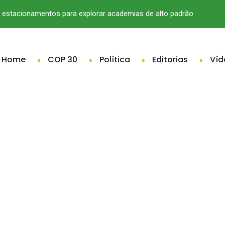
estacionamentos para explorar academias de alto padrão
Home
COP 30
Política
Editorias
Víd