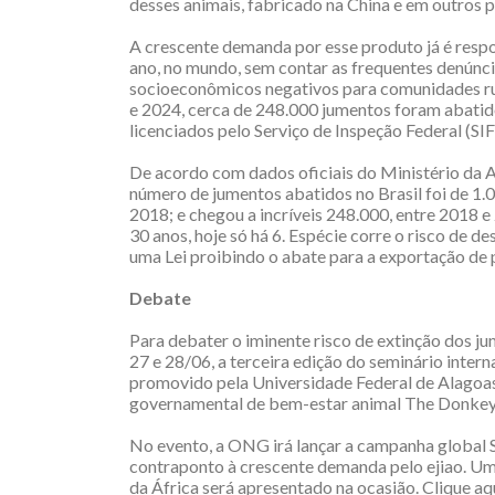
desses animais, fabricado na China e em outros p
A crescente demanda por esse produto já é respo
ano, no mundo, sem contar as frequentes denúnci
socioeconômicos negativos para comunidades rura
e 2024, cerca de 248.000 jumentos foram abatido
licenciados pelo Serviço de Inspeção Federal (SIF
De acordo com dados oficiais do Ministério da Agr
número de jumentos abatidos no Brasil foi de 1.
2018; e chegou a incríveis 248.000, entre 2018 e
30 anos, hoje só há 6. Espécie corre o risco de 
uma Lei proibindo o abate para a exportação de 
Debate
Para debater o iminente risco de extinção dos j
27 e 28/06, a terceira edição do seminário inter
promovido pela Universidade Federal de Alagoas
governamental de bem-estar animal The Donkey 
No evento, a ONG irá lançar a campanha global 
contraponto à crescente demanda pelo ejiao. Um 
da África será apresentado na ocasião. Clique 