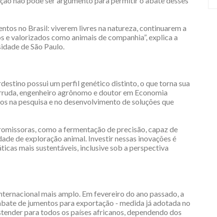
ção não pode ser argumento para permitir o abate desses
ntos no Brasil: viverem livres na natureza, continuarem a
os e valorizados como animais de companhia”, explica a
idade de São Paulo.
stino possui um perfil genético distinto, o que torna sua
Arruda, engenheiro agrônomo e doutor em Economia
os na pesquisa e no desenvolvimento de soluções que
promissoras, como a fermentação de precisão, capaz de
ade de exploração animal. Investir nessas inovações é
ticas mais sustentáveis, inclusive sob a perspectiva
internacional mais amplo. Em fevereiro do ano passado, a
bate de jumentos para exportação - medida já adotada no
estender para todos os países africanos, dependendo dos