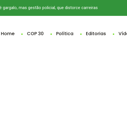
é gargalo, mas gestão policial, que distorce carreiras
Home
COP 30
Política
Editorias
Víd