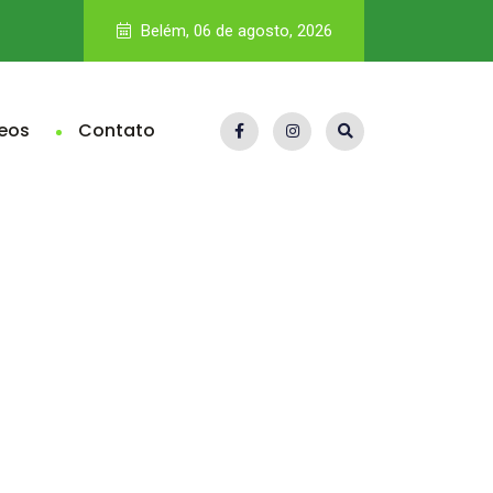
CNJ quer ampliar transparência, mas regra deve poupar mini
Belém, 06 de agosto, 2026
eos
Contato