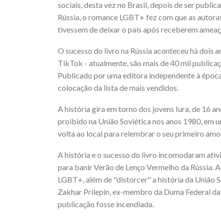
sociais, desta vez no Brasil, depois de ser publi
Rússia, o romance LGBT+ fez com que as autoras,
tivessem de deixar o país após receberem ameaç
O sucesso do livro na Rússia aconteceu há dois a
TikTok - atualmente, são mais de 40 mil publicaç
Publicado por uma editora independente à época
colocação da lista de mais vendidos.
A história gira em torno dos jovens Iura, de 16 a
proibido na União Soviética nos anos 1980, em 
volta ao local para relembrar o seu primeiro amo
A história e o sucesso do livro incomodaram at
para banir Verão de Lenço Vermelho da Rússia. As
LGBT+, além de "distorcer" a história da União 
Zakhar Prilepin, ex-membro da Duma Federal da R
publicação fosse incendiada.