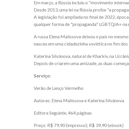
Em março, a Rússia incluiu o "movimento internac
Desde 2013, uma lei na Rússia proíbe "a propagan
A legislação foi ampliada no final de 2022, époc
qualquer forma de "propaganda" LGBTQIA+ na mídi
A russa Elena Malíssova deixou o país no mesmo 
nasceu em uma cidadezinha soviética no fim dos
Katerina Silvánova, natural de Kharkiv, na Ucrâni
Depois de criarem uma amizade, as duas começa
Serviço:
Verão de Lenço Vermelho
Autoras: Elena Malíssova e Katerina Silvánova
Editora Seguinte, 464 páginas
Preço: R$ 79,90 (impresso); R$ 39,90 (ebook)