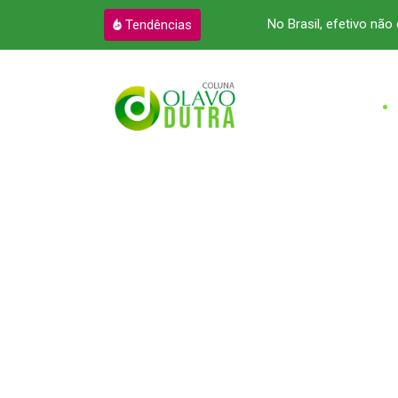
zação e pressiona setor
No Brasil, efetivo não 
Tendências