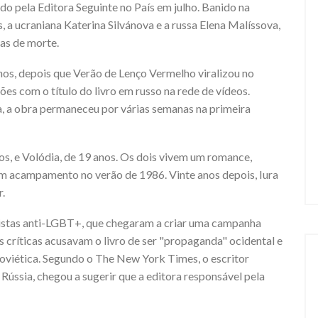
cado pela Editora Seguinte no País em julho. Banido na
 a ucraniana Katerina Silvánova e a russa Elena Malíssova,
as de morte.
nos, depois que Verão de Lenço Vermelho viralizou no
ões com o título do livro em russo na rede de vídeos.
, a obra permaneceu por várias semanas na primeira
nos, e Volódia, de 19 anos. Os dois vivem um romance,
um acampamento no verão de 1986. Vinte anos depois, Iura
r.
ivistas anti-LGBT+, que chegaram a criar uma campanha
 críticas acusavam o livro de ser "propaganda" ocidental e
Soviética. Segundo o The New York Times, o escritor
ússia, chegou a sugerir que a editora responsável pela