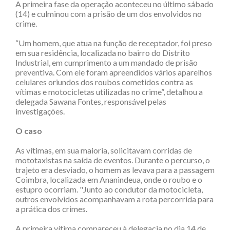
A primeira fase da operação aconteceu no último sábado
(14) e culminou com a prisão de um dos envolvidos no
crime.
“Um homem, que atua na função de receptador, foi preso
em sua residência, localizada no bairro do Distrito
Industrial, em cumprimento a um mandado de prisão
preventiva. Com ele foram apreendidos vários aparelhos
celulares oriundos dos roubos cometidos contra as
vítimas e motocicletas utilizadas no crime”, detalhou a
delegada Sawana Fontes, responsável pelas
investigações.
O caso
As vítimas, em sua maioria, solicitavam corridas de
mototaxistas na saída de eventos. Durante o percurso, o
trajeto era desviado, o homem as levava para a passagem
Coimbra, localizada em Ananindeua, onde o roubo e o
estupro ocorriam. "Junto ao condutor da motocicleta,
outros envolvidos acompanhavam a rota percorrida para
a prática dos crimes.
A primeira vítima compareceu à delegacia no dia 14 de