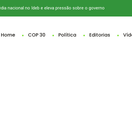
édia nacional no Ideb e eleva pressão sobre o governo
Home
COP 30
Política
Editorias
Víd