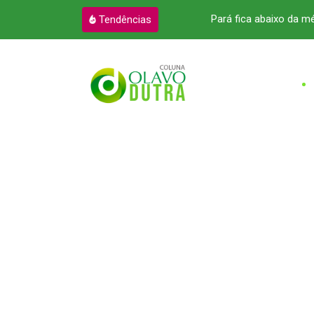
reito a R$ 12,2 bilhões
Pará fica abaixo da m
Tendências