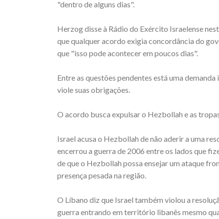
"dentro de alguns dias".
Herzog disse à Rádio do Exército Israelense nesta
que qualquer acordo exigia concordância do gov
que "isso pode acontecer em poucos dias".
Entre as questões pendentes está uma demanda is
viole suas obrigações.
O acordo busca expulsar o Hezbollah e as tropas 
Israel acusa o Hezbollah de não aderir a uma r
encerrou a guerra de 2006 entre os lados que fi
de que o Hezbollah possa ensejar um ataque fron
presença pesada na região.
O Líbano diz que Israel também violou a resoluçã
guerra entrando em território libanês mesmo qua