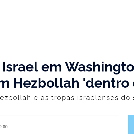
Israel em Washington
m Hezbollah 'dentro 
zbollah e as tropas israelenses do 
9:00