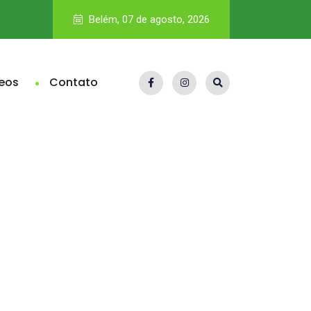
IA na seleção de pessoas entra no radar da fiscalização e p
Belém, 07 de agosto, 2026
eos
Contato