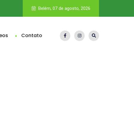
IA na seleção de pessoas entra no radar da fiscalização e p
Belém, 07 de agosto, 2026
eos
Contato