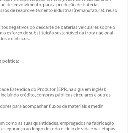
 ao desenvolvimento, para a produção de baterias
essos de reaproveitamento industrial (remanufatura), reuso
eitos negativos do descarte de baterias veiculares sobre o
 o esforço de substituição sustentável da frota nacional
os e elétricos.
 política:
idade Estendida do Produtor (EPR, na sigla em inglês);
ncluindo crédito, compras públicas circulares e outros
adores para acompanhar fluxos de materiais e medir
bem como as suas quantidades, empregados na fabricação
a e segurança ao longo de todo o ciclo de vida e nas etapas