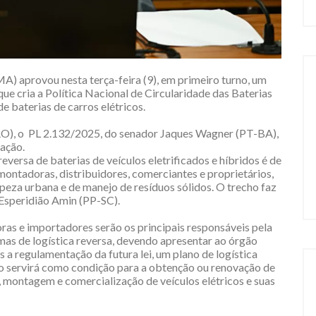
) aprovou nesta terça-feira (9), em primeiro turno, um
 que cria a Política Nacional de Circularidade das Baterias
 baterias de carros elétricos.
), o PL 2.132/2025, do senador Jaques Wagner (PT-BA),
tação.
eversa de baterias de veículos eletrificados e híbridos é de
montadoras, distribuidores, comerciantes e proprietários,
peza urbana e de manejo de resíduos sólidos. O trecho faz
Esperidião Amin (PP-SC).
as e importadores serão os principais responsáveis pela
as de logística reversa, devendo apresentar ao órgão
a regulamentação da futura lei, um plano de logística
no servirá como condição para a obtenção ou renovação de
, montagem e comercialização de veículos elétricos e suas