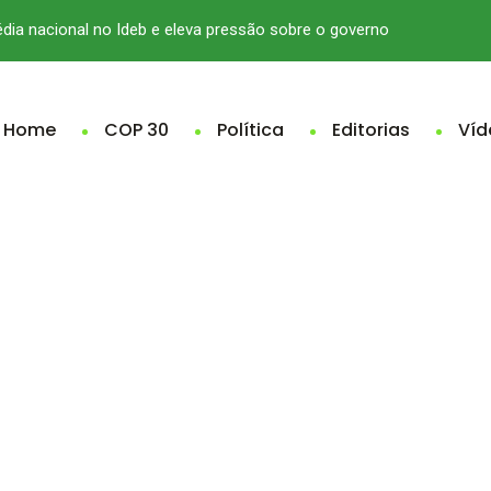
édia nacional no Ideb e eleva pressão sobre o governo
Home
COP 30
Política
Editorias
Víd