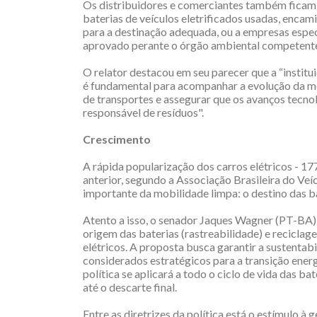
Os distribuidores e comerciantes também ficam o
baterias de veículos eletrificados usadas, enca
para a destinação adequada, ou a empresas espec
aprovado perante o órgão ambiental competent
O relator destacou em seu parecer que a “institui
é fundamental para acompanhar a evolução da mo
de transportes e assegurar que os avanços tecnol
responsável de resíduos".
Crescimento
A rápida popularização dos carros elétricos - 
anterior, segundo a Associação Brasileira do Ve
importante da mobilidade limpa: o destino das bat
Atento a isso, o senador Jaques Wagner (PT-BA)
origem das baterias (rastreabilidade) e recicla
elétricos. A proposta busca garantir a sustenta
considerados estratégicos para a transição ener
política se aplicará a todo o ciclo de vida das ba
até o descarte final.
Entre as diretrizes da política está o estímulo 