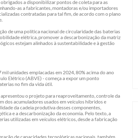
brigados a disponibilizar pontos de coleta para as
minhando-as a fabricantes, montadoras e/ou importadores
ializadas contratadas para tal fim, de acordo com o plano
e.
ção de uma política nacional de circularidade das baterias
bilidade elétrica, promover a descarbonização da matriz
ógicos estejam alinhados à sustentabilidade e à gestão
177 mil unidades emplacadas em 2024, 80% acima do ano
ículo Elétrico (ABVE) - começa a expor um ponto
erias no fim da vida útil.
 apresentou o projeto para reaproveitamento, controle da
gem dos acumuladores usados em veículos híbridos e
bilidade da cadeia produtiva desses componentes,
gética e a descarbonização da economia. Pelo texto, a
terias utilizadas em veículos elétricos, desde a fabricação
à geração de capacidades tecnológicas nacionais, também