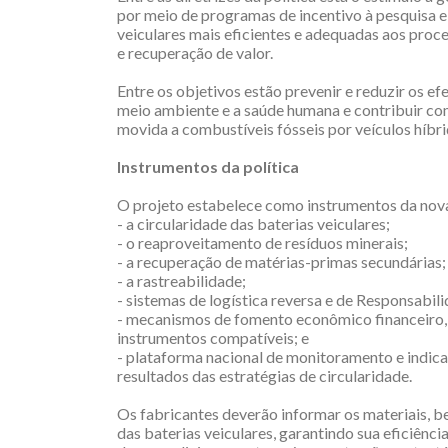
por meio de programas de incentivo à pesquisa e
veiculares mais eficientes e adequadas aos proc
e recuperação de valor.
Entre os objetivos estão prevenir e reduzir os ef
meio ambiente e a saúde humana e contribuir com
movida a combustíveis fósseis por veículos híbrid
Instrumentos da política
O projeto estabelece como instrumentos da nova
- a circularidade das baterias veiculares;
- o reaproveitamento de resíduos minerais;
- a recuperação de matérias-primas secundárias;
- a rastreabilidade;
- sistemas de logística reversa e de Responsabil
- mecanismos de fomento econômico financeiro, i
instrumentos compatíveis; e
- plataforma nacional de monitoramento e indic
resultados das estratégias de circularidade.
Os fabricantes deverão informar os materiais, 
das baterias veiculares, garantindo sua eficiênci