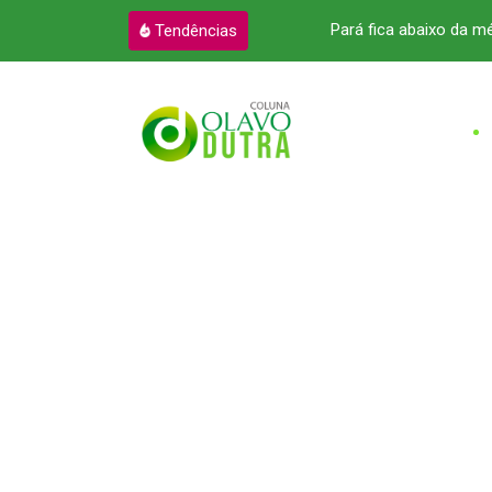
reito a R$ 12,2 bilhões
Pará fica abaixo da m
Tendências