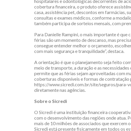
hospitalares e odontológicas decorrentes de aci
cobertura financeira, o produto oferece assistên
casa, assistência pet, descontos em farmácias, su
consultas e exames médicos, conforme a modali
também participa de sorteios mensais, com pre
Para Danielle Rampini, o mais importante é que ca
férias são um momento de descanso, mas precisam
consegue entender melhor o orçamento, escolher
com mais segurança e tranquilidade”, destaca.
A orientação é que o planejamento seja feito com
meio de transporte, a duração e as necessidades
permite que as férias sejam aproveitadas com ma
coberturas disponíveis e formas de contratação 
https://www.sicredi.com.br/site/seguros/para-voc
diretamente nas agências.
Sobre o Sicredi
O Sicredi é uma instituição financeira cooperat
com o desenvolvimento das regiões onde atua. P
mais de 10 milhões de associados que exercem o 
Sicredi está presente fisicamente em todos os est