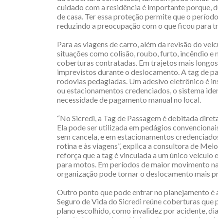
cuidado com a residência é importante porque, d
de casa. Ter essa proteção permite que o período
reduzindo a preocupação com o que ficou para tr
Para as viagens de carro, além da revisão do veí
situações como colisão, roubo, furto, incêndio e
coberturas contratadas. Em trajetos mais longos,
imprevistos durante o deslocamento. A tag de 
rodovias pedagiadas. Um adesivo eletrônico é in
ou estacionamentos credenciados, o sistema iden
necessidade de pagamento manual no local.
“No Sicredi, a Tag de Passagem é debitada diret
Ela pode ser utilizada em pedágios convencionai
sem cancela, e em estacionamentos credenciados
rotina e às viagens”, explica a consultora de M
reforça que a tag é vinculada a um único veículo 
para motos. Em períodos de maior movimento nas 
organização pode tornar o deslocamento mais prá
Outro ponto que pode entrar no planejamento é a
Seguro de Vida do Sicredi reúne coberturas que 
plano escolhido, como invalidez por acidente, d