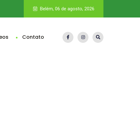
No Brasil, efetivo não é gargalo, mas gestão policial, que dis
Belém, 06 de agosto, 2026
eos
Contato