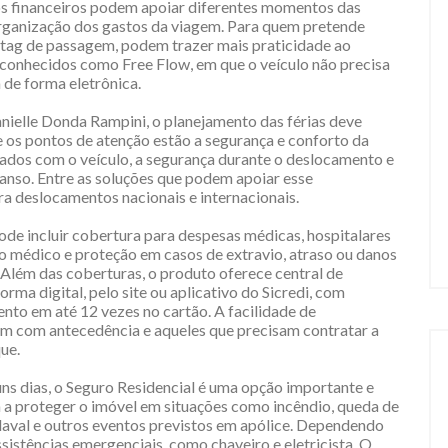
ços financeiros podem apoiar diferentes momentos das
 organização dos gastos da viagem. Para quem pretende
 tag de passagem, podem trazer mais praticidade ao
, conhecidos como Free Flow, em que o veículo não precisa
 de forma eletrônica.
nielle Donda Rampini, o planejamento das férias deve
e os pontos de atenção estão a segurança e conforto da
idados com o veículo, a segurança durante o deslocamento e
anso. Entre as soluções que podem apoiar esse
a deslocamentos nacionais e internacionais.
de incluir cobertura para despesas médicas, hospitalares
do médico e proteção em casos de extravio, atraso ou danos
Além das coberturas, o produto oferece central de
rma digital, pelo site ou aplicativo do Sicredi, com
nto em até 12 vezes no cartão. A facilidade de
em com antecedência e aqueles que precisam contratar a
ue.
uns dias, o Seguro Residencial é uma opção importante e
a a proteger o imóvel em situações como incêndio, queda de
endaval e outros eventos previstos em apólice. Dependendo
istências emergenciais, como chaveiro e eletricista. O