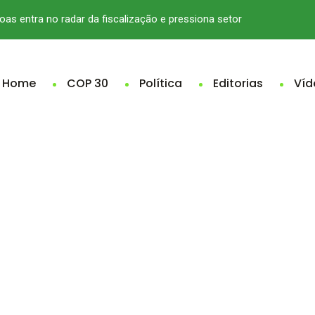
oas entra no radar da fiscalização e pressiona setor
Home
COP 30
Política
Editorias
Víd