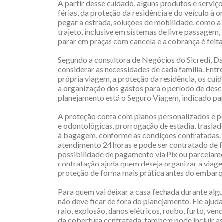
A partir desse cuidado, alguns produtos e servi
férias, da proteção da residência e do veículo à
pegar a estrada, soluções de mobilidade, como a
trajeto, inclusive em sistemas de livre passagem
parar em praças com cancela e a cobrança é feita
Segundo a consultora de Negócios do Sicredi, Da
considerar as necessidades de cada família. Entr
própria viagem, a proteção da residência, os cu
a organização dos gastos para o período de desc
planejamento está o Seguro Viagem, indicado par
A proteção conta com planos personalizados e po
e odontológicas, prorrogação de estadia, trasla
à bagagem, conforme as condições contratadas. 
atendimento 24 horas e pode ser contratado de fo
possibilidade de pagamento via Pix ou parcelame
contratação ajuda quem deseja organizar a viag
proteção de forma mais prática antes do embarq
Para quem vai deixar a casa fechada durante alg
não deve ficar de fora do planejamento. Ele ajud
raio, explosão, danos elétricos, roubo, furto, v
da cobertura contratada, também pode incluir ass