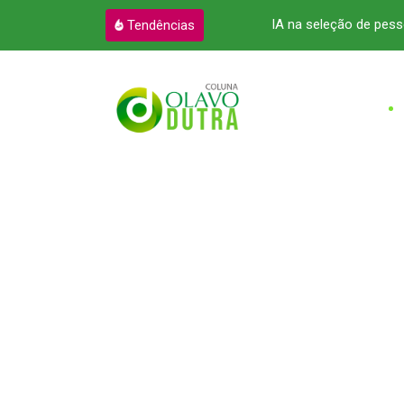
 pressão sobre o governo
IA na seleção de pess
Tendências