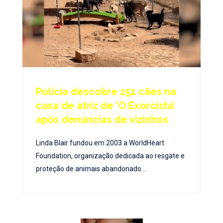
Polícia descobre 251 cães na
casa de atriz de 'O Exorcista’
após denúncias de vizinhos
Linda Blair fundou em 2003 a WorldHeart
Foundation, organização dedicada ao resgate e
proteção de animais abandonado...