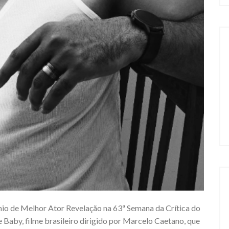
mio de Melhor Ator Revelação na 63ª Semana da Crítica do
e Baby, filme brasileiro dirigido por Marcelo Caetano, que