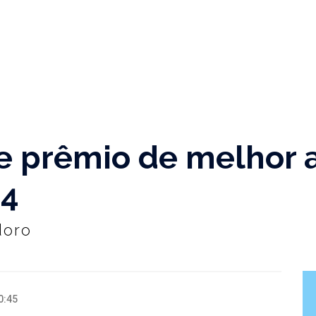
ce prêmio de melhor 
24
doro
0:45