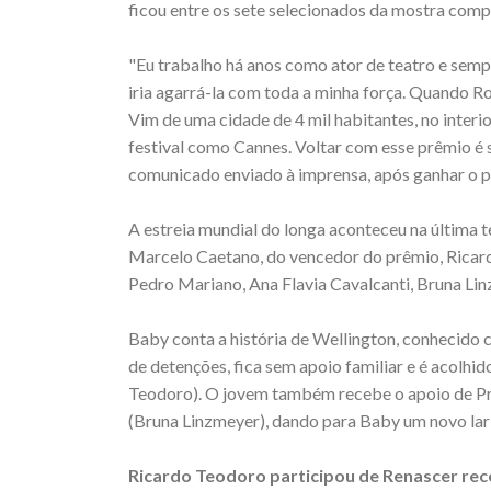
ficou entre os sete selecionados da mostra compe
"Eu trabalho há anos como ator de teatro e semp
iria agarrá-la com toda a minha força. Quando Ro
Vim de uma cidade de 4 mil habitantes, no interi
festival como Cannes. Voltar com esse prêmio é 
comunicado enviado à imprensa, após ganhar o p
A estreia mundial do longa aconteceu na última te
Marcelo Caetano, do vencedor do prêmio, Ricard
Pedro Mariano, Ana Flavia Cavalcanti, Bruna Li
Baby conta a história de Wellington, conhecido
de detenções, fica sem apoio familiar e é acol
Teodoro). O jovem também recebe o apoio de Pris
(Bruna Linzmeyer), dando para Baby um novo lar 
Ricardo Teodoro participou de Renascer re