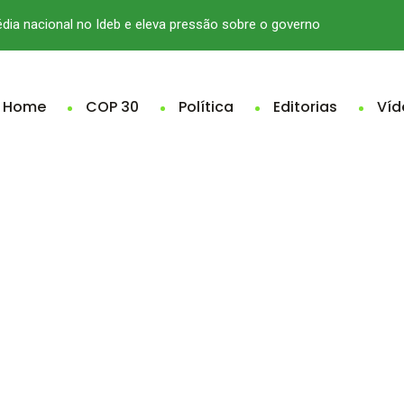
édia nacional no Ideb e eleva pressão sobre o governo
Home
COP 30
Política
Editorias
Víd