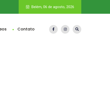
IA na seleção de pessoas entra no radar da fiscalização e p
Belém, 06 de agosto, 2026
eos
Contato