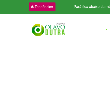
reito a R$ 12,2 bilhões
Pará fica abaixo da m
Tendências