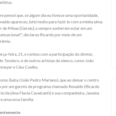
titiva.
re pensei que, se algum dia eu tivesse uma oportunidade,
naldo apareceu, lutei muito para fazê-lo com a minha alma.
or de Minas [Gerais], e sempre sonhei em estar em um
sensacional!", declarou Ricardo por meio de um
rêmio.
rça-feira, 21, e contou com a participação do diretor,
o Teodoro, e de outros artistas do elenco, como João
nzmeyer e Cleo Coelho.
 como Baby (João Pedro Mariano), que ao deixar o centro
hido por um garoto de programa chamado Ronaldo (Ricardo
cila (Ana Flavia Cavalcanti) e sua companheira, Janaína
e uma nova família.
centemente