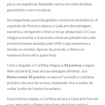
pés e, na sequência, Reynaldo salvou em cima da linha,
garantindo o zero no placar.
Na etapa final, a partida ganhou contornos dramáticos. A
expulsão de Morisco deixou o Leão em desvantagem
numérica, obrigando o time a recuar ainda mais. O Coxa
chegou a acertar o travessão e teve um pênalti marcado,
posteriormente anulado pelo VAR, o que aumentou a
tensão no estádio. Apesar da pressão, o Remo se
manteve firme até o apito final.
Com o empate, o Coritiba chegou a
43 pontos
e segue
líder da Série B, mas vê sua vantagem diminuir. Já o
Remo soma 35 pontos
, ocupa a 6ª posição e continua
próximo da zona de acesso, mantendo vivo o sonho de
voltar à elite do futebol brasileiro.
Na próxima rodada, o Coritiba encara o Operário fora de
casa, enquanto o Remo tem duelo decisivo contra o