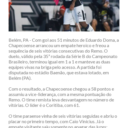
Belém, PA - Com gol aos 51 minutos de Eduardo Doma, a
Chapecoense arrancou um empate heroico e freou a
sequência de seis vitórias consecutivas do Remo. O
duelo, válido pela 35ª rodada da Série B do Campeonato
Brasileiro, terminou igual em 1 a 1 e manteve as duas
equipes vivas na briga pelo acesso. A partida foi
disputada no estádio Baenão, que estava lotado, em
Belém (PA).
Com o resultado, a Chapecoense chegou a 58 pontos e
assumiu a vice-liderança, com a mesma pontuação do
Remo. O time remista leva desvantagem no número de
vitórias. O líder é o Coritiba, com 61.
O time paraense vinha de seis vitórias seguidas e abriu o
placar no primeiro tempo, com Caio Vinícius. Já o
empate visitante saiu somente no apagar das luzes: