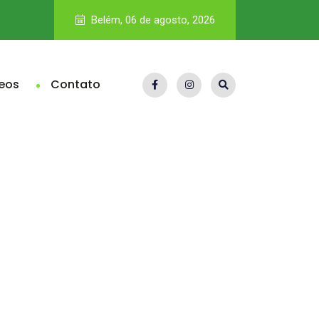
CNJ quer ampliar transparência, mas regra deve poupar mini
Belém, 06 de agosto, 2026
eos
Contato