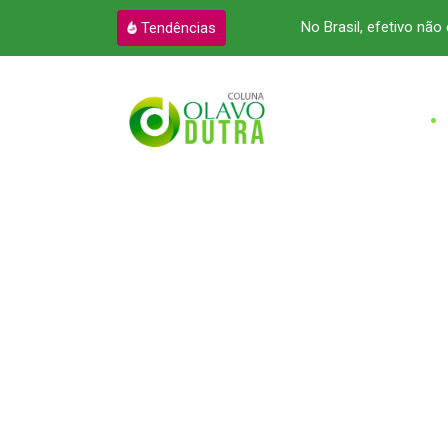
zação e pressiona setor
No Brasil, efetivo não 
Tendências