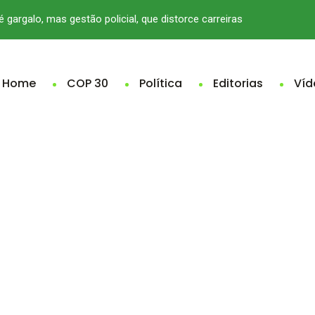
é gargalo, mas gestão policial, que distorce carreiras
Home
COP 30
Política
Editorias
Víd