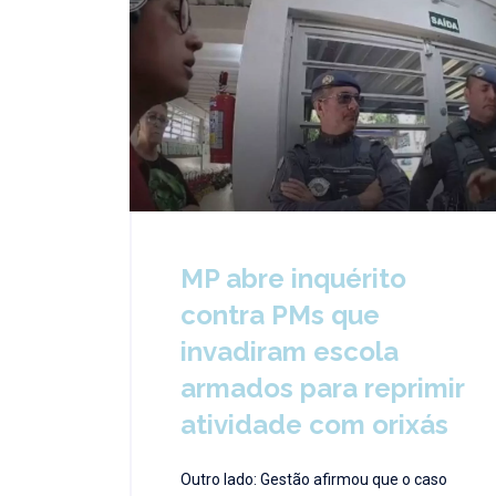
MP abre inquérito
contra PMs que
invadiram escola
armados para reprimir
atividade com orixás
Outro lado: Gestão afirmou que o caso