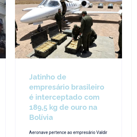
Jatinho de
empresário brasileiro
é interceptado com
189,5 kg de ouro na
Bolívia
Aeronave pertence ao empresário Valdir