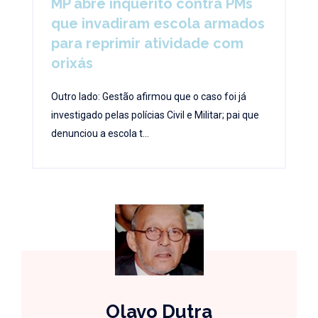
MP abre inquérito contra PMs
que invadiram escola armados
para reprimir atividade com
orixás
Outro lado: Gestão afirmou que o caso foi já
investigado pelas polícias Civil e Militar; pai que
denunciou a escola t...
Olavo Dutra