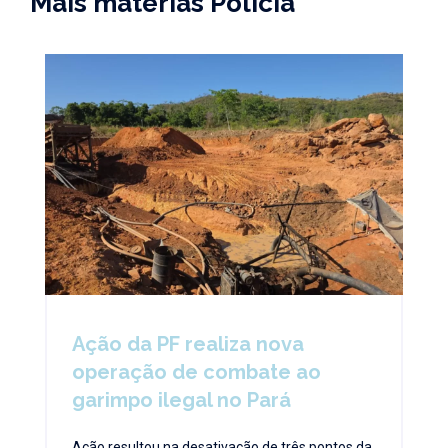
Mais matérias Polícia
Ação da PF realiza nova
operação de combate ao
garimpo ilegal no Pará
Ação resultou na desativação de três pontos da