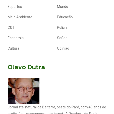
Esportes
Mundo
Meio Ambiente
Educação
C&T
Polícia
Economia
Saúde
Cultura
Opinião
Olavo Dutra
Jornalista, natural de Belterra, oeste do Pará, com 48 anos de
profissão e passagens pelos jornais A Província do Pará,