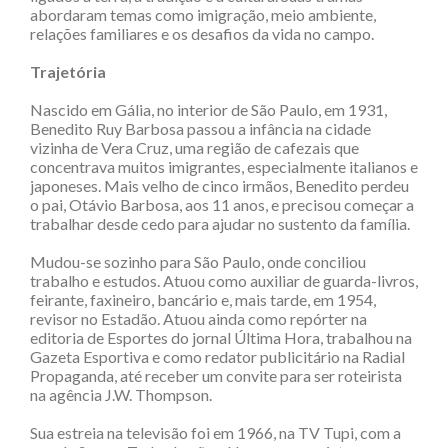
abordaram temas como imigração, meio ambiente,
relações familiares e os desafios da vida no campo.
Trajetória
Nascido em Gália, no interior de São Paulo, em 1931,
Benedito Ruy Barbosa passou a infância na cidade
vizinha de Vera Cruz, uma região de cafezais que
concentrava muitos imigrantes, especialmente italianos e
japoneses. Mais velho de cinco irmãos, Benedito perdeu
o pai, Otávio Barbosa, aos 11 anos, e precisou começar a
trabalhar desde cedo para ajudar no sustento da família.
Mudou-se sozinho para São Paulo, onde conciliou
trabalho e estudos. Atuou como auxiliar de guarda-livros,
feirante, faxineiro, bancário e, mais tarde, em 1954,
revisor no Estadão. Atuou ainda como repórter na
editoria de Esportes do jornal Última Hora, trabalhou na
Gazeta Esportiva e como redator publicitário na Radial
Propaganda, até receber um convite para ser roteirista
na agência J.W. Thompson.
Sua estreia na televisão foi em 1966, na TV Tupi, com a