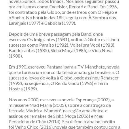
novela Somos Todos Irmãos. Nos anos seguintes, passou
por emissoras como Excelsior, Record e Band. Em 1976,
foi contratado pela Globo, onde estreou com O Feijão e
o Sonho. No horário das 18h, seguiu com À Sombra dos
Laranjais (1977) e Cabocla (1979).
Depois de uma breve passagem pela Band, onde
escreveu Os Imigrantes (1981), voltou à Globo e assinou
sucessos como Paraíso (1982), Voltei pra Você (1983),
Bandeirantes (1985), Sinhá Moça (1986) e Vida Nova
(1988).
Em 1990, escreveu Pantanal para a TV Manchete, novela
que se tornou um marco da teledramaturgia brasileira. O
sucesso o levou de volta à Globo, onde assinou Renascer
(1993), na sequência, O Rei do Gado (1996) e Terra
Nostra (1999).
Nos anos 2000, escreveu a novela Esperança (2002), a
minissérie Mad Maria (2005), sobre a construção da
ferrovia Madeira-Mamoré, na região amazônica, e
assinou os remakes de Sinhá Moça (2006) e Meu
Pedacinho de Chão (2014). Seu último trabalho inédito
foi Velho Chico (2016), novela que também contou com a