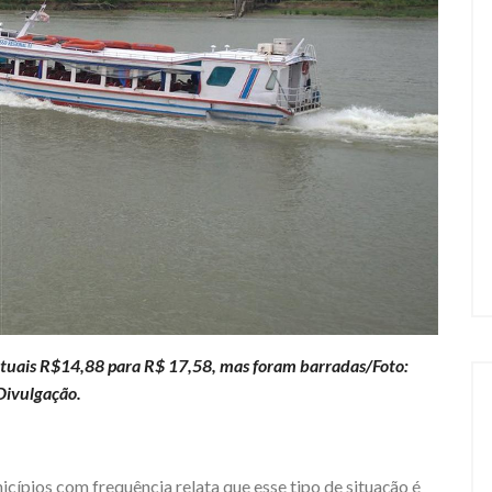
uais R$14,88 para R$ 17,58, mas foram barradas/Foto:
Divulgação.
icípios com frequência relata que esse tipo de situação é