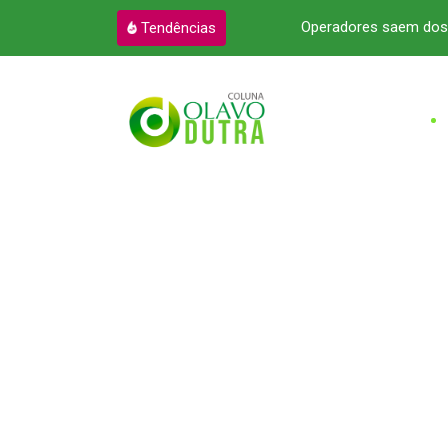
m sites de mentira por dopamina
Operadores saem dos 
Tendências