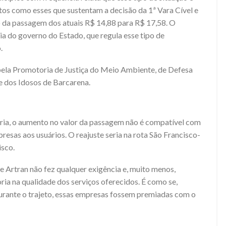
tos como esses que sustentam a decisão da 1ª Vara Cível e
 da passagem dos atuais R$ 14,88 para R$ 17,58. O
cia do governo do Estado, que regula esse tipo de
.
 pela Promotoria de Justiça do Meio Ambiente, de Defesa
 e dos Idosos de Barcarena.
ria, o aumento no valor da passagem não é compatível com
resas aos usuários. O reajuste seria na rota São Francisco-
sco.
ue Artran não fez qualquer exigência e, muito menos,
ria na qualidade dos serviços oferecidos. É como se,
rante o trajeto, essas empresas fossem premiadas com o