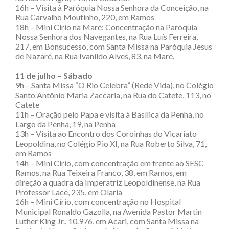
16h – Visita à Paróquia Nossa Senhora da Conceição, na
Rua Carvalho Moutinho, 220, em Ramos
18h – Mini Círio na Maré: Concentração na Paróquia
Nossa Senhora dos Navegantes, na Rua Luís Ferreira,
217, em Bonsucesso, com Santa Missa na Paróquia Jesus
de Nazaré, na Rua Ivanildo Alves, 83, na Maré.
11 de julho – Sábado
9h – Santa Missa “O Rio Celebra” (Rede Vida), no Colégio
Santo Antônio Maria Zaccaria, na Rua do Catete, 113, no
Catete
11h – Oração pelo Papa e visita à Basílica da Penha, no
Largo da Penha, 19, na Penha
13h – Visita ao Encontro dos Coroinhas do Vicariato
Leopoldina, no Colégio Pio XI, na Rua Roberto Silva, 71,
em Ramos
14h – Mini Círio, com concentração em frente ao SESC
Ramos, na Rua Teixeira Franco, 38, em Ramos, em
direção a quadra da Imperatriz Leopoldinense, na Rua
Professor Lace, 235, em Olaria
16h – Mini Círio, com concentração no Hospital
Municipal Ronaldo Gazolla, na Avenida Pastor Martin
Luther King Jr., 10.976, em Acari, com Santa Missa na