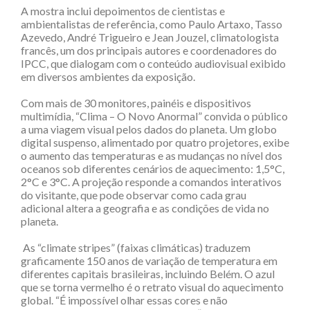
A mostra inclui depoimentos de cientistas e
ambientalistas de referência, como Paulo Artaxo, Tasso
Azevedo, André Trigueiro e Jean Jouzel, climatologista
francês, um dos principais autores e coordenadores do
IPCC, que dialogam com o conteúdo audiovisual exibido
em diversos ambientes da exposição.
Com mais de 30 monitores, painéis e dispositivos
multimídia, “Clima – O Novo Anormal” convida o público
a uma viagem visual pelos dados do planeta. Um globo
digital suspenso, alimentado por quatro projetores, exibe
o aumento das temperaturas e as mudanças no nível dos
oceanos sob diferentes cenários de aquecimento: 1,5°C,
2°C e 3°C. A projeção responde a comandos interativos
do visitante, que pode observar como cada grau
adicional altera a geografia e as condições de vida no
planeta.
As “climate stripes” (faixas climáticas) traduzem
graficamente 150 anos de variação de temperatura em
diferentes capitais brasileiras, incluindo Belém. O azul
que se torna vermelho é o retrato visual do aquecimento
global. “É impossível olhar essas cores e não