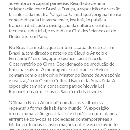
novembro na capital paraense. Resultado de uma
colaboração entre Brasil e França, a exposição é a versão
brasileira da mostra “Urgence Climatique”, originalmente
concebida pela Universcience, instituição pública
francesa dedicada à divulgação da cultura científica,
técnica e industrial, e exibida na Cité desSciences et de
l’Industrie, em Paris.
No Brasil, a mostra, que também acaba de estrear em
Brasília, tem direção e roteiro de Claudio Angelo e
Fernando Meirelles, apoio técnico-científico do
Observatório do Clima, Coordenação de produção de
Patrícia Galvão. A montagem e exibição em Belém
contam com o patrocínio Master do Banco da Amazônia
e realização do Centro Cultural Banco da Amazônia. A
exposição também conta com patrocínio, via Lei
Rouanet, das empresas da Sanofi e da Netshoes.
"Clima: o Novo Anormal" convida os visitantes a
repensar a forma de habitar o mundo. “A exposição
oferece uma visão geral da crise climática que o planeta
enfrenta e convoca as sociedades contemporâneas a
iniciar profundas transformações coletivas em favor de
um mundo sustentável e com maior justiça social”, disse a