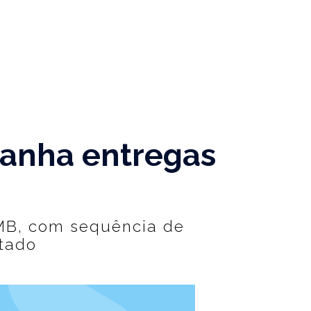
panha entregas
RMB, com sequência de
stado