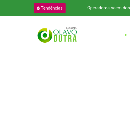
m sites de mentira por dopamina
Operadores saem dos 
Tendências