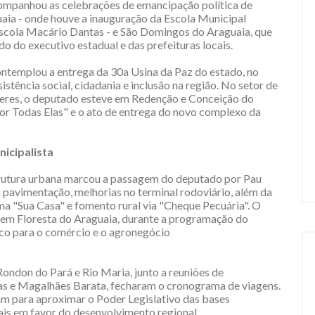
companhou as celebrações de emancipação política de
aia - onde houve a inauguração da Escola Municipal
Escola Macário Dantas - e São Domingos do Araguaia, que
o do executivo estadual e das prefeituras locais.
ontemplou a entrega da 30a Usina da Paz do estado, no
stência social, cidadania e inclusão na região. No setor de
lheres, o deputado esteve em Redenção e Conceição do
r Todas Elas" e o ato de entrega do novo complexo da
icipalista
strutura urbana marcou a passagem do deputado por Pau
pavimentação, melhorias no terminal rodoviário, além da
ma "Sua Casa" e fomento rural via "Cheque Pecuária". O
 em Floresta do Araguaia, durante a programação do
gico para o comércio e o agronegócio
ondon do Pará e Rio Maria, junto a reuniões de
as e Magalhães Barata, fecharam o cronograma de viagens.
am para aproximar o Poder Legislativo das bases
nais em favor do desenvolvimento regional.