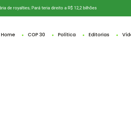
ria de royalties; Pará teria direito a R$ 12,2 bilhões
Home
COP 30
Política
Editorias
Víd