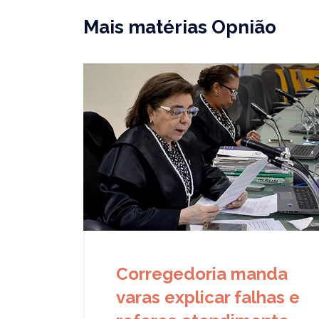
Mais matérias Opnião
Corregedoria manda
varas explicar falhas e