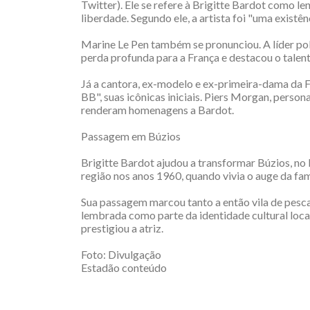
Twitter). Ele se refere à Brigitte Bardot como l
liberdade. Segundo ele, a artista foi "uma existên
Marine Le Pen também se pronunciou. A líder po
perda profunda para a França e destacou o tale
Já a cantora, ex-modelo e ex-primeira-dama da Fr
BB", suas icônicas iniciais. Piers Morgan, person
renderam homenagens a Bardot.
Passagem em Búzios
Brigitte Bardot ajudou a transformar Búzios, no R
região nos anos 1960, quando vivia o auge da fa
Sua passagem marcou tanto a então vila de pesca
lembrada como parte da identidade cultural local
prestigiou a atriz.
Foto:
Divulgação
Estadão conteúdo