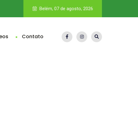
Pará fica abaixo da média nacional no Ideb e eleva pressão 
Belém, 07 de agosto, 2026
eos
Contato