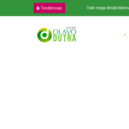
a atendimento à advocacia no Pará
Vale nega dívida bilioná
Tendências