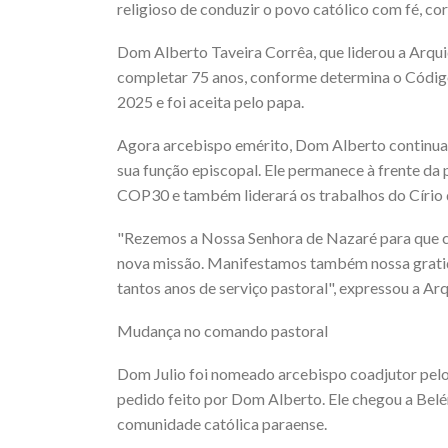
religioso de conduzir o povo católico com fé, co
Dom Alberto Taveira Corrêa, que liderou a Arqu
completar 75 anos, conforme determina o Código 
2025 e foi aceita pelo papa.
Agora arcebispo emérito, Dom Alberto continua
sua função episcopal. Ele permanece à frente da
COP30 e também liderará os trabalhos do Círio
"Rezemos a Nossa Senhora de Nazaré para que c
nova missão. Manifestamos também nossa gratid
tantos anos de serviço pastoral", expressou a Ar
Mudança no comando pastoral
Dom Julio foi nomeado arcebispo coadjutor pelo
pedido feito por Dom Alberto. Ele chegou a Bel
comunidade católica paraense.