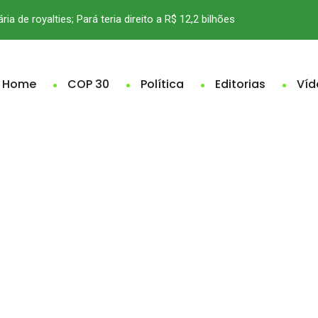
ria de royalties; Pará teria direito a R$ 12,2 bilhões
Home
COP 30
Política
Editorias
Víd