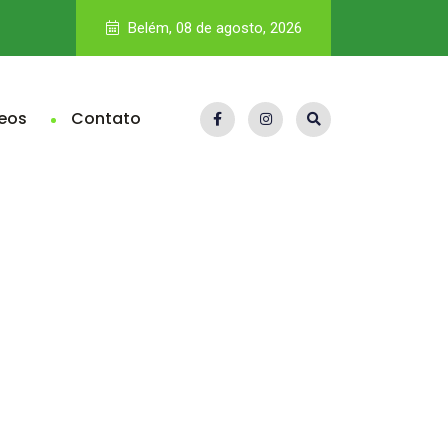
Pará fica abaixo da média nacional no Ideb e eleva pressão 
Belém, 08 de agosto, 2026
eos
Contato