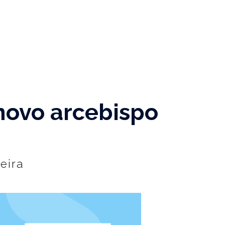
novo arcebispo
eira