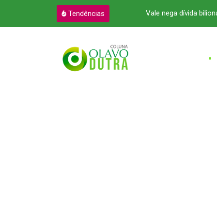
o e cria um novo cenário o Pará
Vale nega dívida bilioná
Tendências