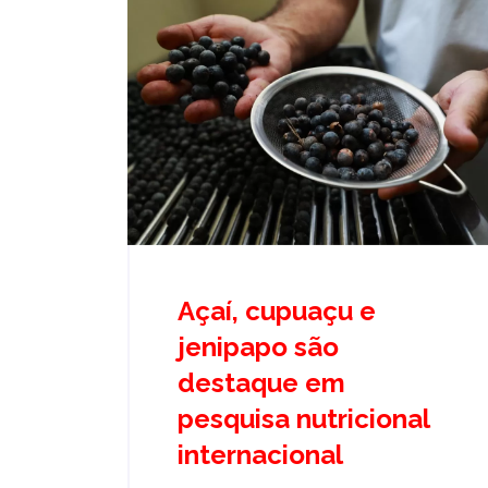
Açaí, cupuaçu e
jenipapo são
destaque em
pesquisa nutricional
internacional