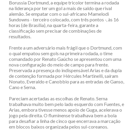
Borussia Dortmund, a equipe tricolor termina a rodada
na liderança por ter um gol a mais de saldo que rival
alemão. Se empatar com o sul-africano Mamelodi
Sundowns - terceiro colocado, com três pontos -, às 16
horas (de Brasília), na quarta-feira, garante a
classificação sem precisar de combinações de
resultados.
Frente a um adversário mais frágil que o Dortmund, com
o qual empatou sem gols na primeira rodada, o time
comandado por Renato Gaúcho se apresentou com uma
nova configuração do meio de campo para frente.
Preservada a presença do indispensável Arias e da dupla
de contenção formada por Hércules Martinelli, saíram
Nonato, Everaldo e Canobbio para as entradas de Ganso,
Cano e Serna.
Pareciam acertadas as escolhas de Renato. Serna
trabalhava muito bem pelo lado esquerdo com Fuentes, e
Arias, embora tivesse menos apoio de Guga, acelerava o
jogo pela direita. O fluminense trabalhava bem a bola
para desafiar a linha de cinco que encerrava a marcação
em blocos baixos organizada pelos sul-coreanos.