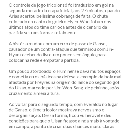
O controle de jogo tricolor só foi traduzido em gol na
segunda metade da etapa inicial, aos 27 minutos, quando
Arias acertou belíssima cobrança de falta. O chute
colocado no canto do goleiro Hyen-Woo foi um dos
últimos atos do time carioca antes de o cenário da
partida se transformar totalmente.
A história mudou com um erro de passe de Ganso,
causador de um contra-ataque que terminou com Jin-
Hyun recebendo livre, um pouco sem ângulo, para
colocar na rede e empatar a partida.
Um pouco atordoado, o Fluminense dava muitos espaços
e cometia erros básicos na defesa, a exemplo da bola mal
afastada por Freyres na origem do lance do segundo gol
do Ulsan, marcado por Um Won-Sang, de peixinho, após
cruzamento a meia altura.
Ao voltar para o segundo tempo, com Everaldo no lugar
de Ganso, o time tricolor mostrava nervosismo e
desorganização. Dessa forma, ficou vulnerável e deu
condições para que o Ulsan ficasse ainda mais à vontade
em campo, a ponto de criar duas chances muito claras